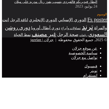
البطل فيديريكو فالفيردي يتسبب بفوز ريال مدريد على ميلان
24 يوليو، 2023
الوسوم
Fs poster
الدوري الإسباني
انت
الدوري الإنجليزي
اناقة الرجل
ترند
دوري روشن
والمراة
دوري أبطال أوروبا
تساؤلات وأبراج
غير مصنف
السعودي
صحة الرجل
نمط الحياة
رياضات
© 2025, جميع الحقوق محفوظة |
جزلان | jazelan
عن موقع جزلان
سياسة الخصوصية
تواصل مع جزلان
فيسبوك
تويتر
انستقرام