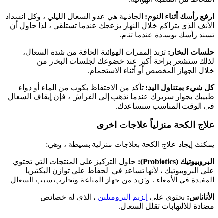
ارفع رأسك أثناء النوم:
الجاذبية هي عدو السعال الليلي ، وكل انسداد
الأنف الذي يتراكم خلال النهار يزعجك عندما تستلقي ، لذا حاول أن
تسند رأسك بوسادة عندما تنام.
جلسات البخار:
تزيد الممرات الهوائية الجافة من شدة السعال،
لذلك ستشعر براحة أكبر عند خضوعك لجلسات البخار من
خلال الجهاز المخصص أو أثناء الاستحمام.
كل شيء بمتناول اليد:
تأكد من الاحتفاظ بكوب من الماء أو دواء
طبيبك بجوار سريرك عندما تذهب إلى الفراش ، فإن إيقاف السعال
في الوقت المناسب سيساعدك.
علاج الكحة منزلياً علاجات اخرى
يمكنك إيجاد علاج الكحة بعلاجات منزلية بسيطة ، وهي:
البروبيوتيك (Probiotics):
حاول التركيز على المنتجات التي تحتوي
على البروبيوتيك ، لأنها تساعد في الحفاظ على توازن البكتيريا
المفيدة في الأمعاء ، وتزيد من جهاز المناعة وتحارب سبب السعال.
الأناناس:
يحتوي على
إنزيم البروميلين
، الذي له خصائص
مضادة للالتهابات تقلل السعال.