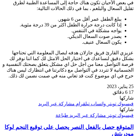
في بعض الأحيان تكون هناك حاجة إلى المساعدة الطبية لطرق
تقليل السعال والبلغم ، بما في ذلك الحالات التالية:
يبلغ الطفل عمر أقل من 6 شهور.
إذا كانت درجة حرارة الطفل اكثر من 39 درجة مئوية.
يواجه مشكلة في التنفس.
يصدر صوت السعال الديكي.
يكون السعال عنيف.
عزيزي القارئ فريق جازلان هدفه ايصال المعلومة التي تحتاجها
بشكل دقيق لنساعدك في اختيار الحل الامثل لك كما اننا نوفر لك
فرصة التواصل معنا من اجل حل اي مشكل يتعلق بصحتك النفسية و
الجسمانية لا تتردد في التواصل مع دكاترتنا في انتظارك ليس هناك
حرج في اي موضوع كنت قد تعاني منه في صمت نضمن لك ذلك.
25 يناير، 2023
17
6 دقائق
شاركها
فيسبوك
تويتر
واتساب
تيلقرام
مشاركة عبر البريد
شاركها
فيسبوك
تويتر
مشاركة عبر البريد
طباعة
المتوقع حصل بالفعل النصر يحصل على توقيع النجم لوكا
مودريتش