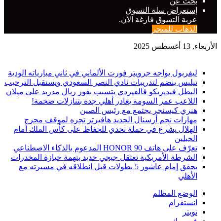
بحث عن
إستعراض سلة التسوق
عربة التسوق فارغة الآن.
الذهاب للمتجر
الأربعاء, 13 أغسطس 2025
حصريا
ليفربول يواجه جرويتر فورت الألماني في ثاني مبارياته الودية
تيليس ينضم لتدريبات نادي النصر السعودي ويستقبل الترحيب
البطل فيديريكو فالفيردي يتسبب بفوز ريال مدريد على ميلان
اللاعب عمر السومة يغادر أهلي جدة بتنازلات ضخمة!
هنري كيسنجر يجتمع مع رئيس الصين
مهارات نجم أرسنال الجديد هافيرتز تجره لموقف محرج
الهلال يشرع في حملة تحدي للحفاظ على كأس الملك أمام
الجبلين
تعرّف على هاتف HONOR 90 المدعوم بالذكاء الاصطناعي
الشرطة الأمريكية تعتقل جيجي حديد بتهمة حيازة المخدرات
يحقق إمام عاشور 5 بطولات قبل انطلاقه في مسيرته مع
الأهلي
الوضع المظلم
انستقرام
تويتر