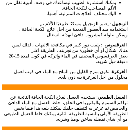
يمكنك استشارة الطبيب ليساعدك في وصف أدوية تقلل من
الألم المصاحب للكحة الجافة.
اليك مختلف العلاجات المنزلية، أهمها:
الزنجبيل
: يعتبر الزنجبيل مسكنًا طبيعيًا للآلام تم
استخدامه منذ العصور القديمة من اجل علاج الكحة الجافة ،
ويمكن تناوله كمشروب دافئ لتهدئة السعال.
العرقسوس
: يلعب دور كبير في مكافحة الالتهاب ، لذلك ليس
هناك اشكال او أي خطورة من تجربته ، الطريقة اغلي
بعض العرقسوس المجفف في الماء واتركه في كوب لمدة 15-20
دقيقة قبل شربه.
الغرغرة
: تكون بمزج القليل من الملح مع الماء في كوب لعمل
محلول من اجل الغرغرة بيه دون بلعه.
العسل الطبيعي
: يستخدم العسل لعلاج الكحة الجافة الناتجة عن
تراكم السموم والبكتيريا في الحلق، اخلط العسل مع الماء الدافئ
والحامض ثم غرغر به لتنظف حلقك يمكنك بلعه هذا فيما يخص
الطريقة الأولى بالنسبة للطريقة الثانية يمكنك خلط العسل الطبيعي
مع أي شاي تفضله ساخن يوميا وشربه.