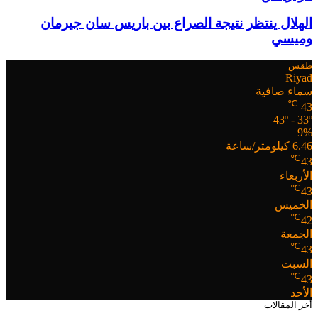
الهلال ينتظر نتيجة الصراع بين باريس سان جيرمان
وميسي
طقس
Riyad
سماء صافية
℃
43
43º - 33º
9%
6.46 كيلومتر/ساعة
℃
43
الأربعاء
℃
43
الخميس
℃
42
الجمعة
℃
43
السبت
℃
43
الأحد
أخر المقالات