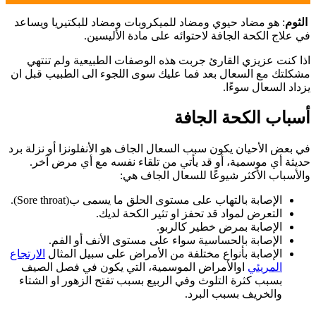
الثوم
: هو مضاد حيوي ومضاد للميكروبات ومضاد للبكتيريا ويساعد
في علاج الكحة الجافة لاحتوائه على مادة الأليسين.
اذا كنت عزيزي القارئ جربت هذه الوصفات الطبيعية ولم تنتهي
مشكلتك مع السعال بعد فما عليك سوى اللجوء الى الطبيب قبل ان
يزداد السعال سوءًا.
أسباب الكحة الجافة
في بعض الأحيان يكون سبب السعال الجاف هو الأنفلونزا أو نزلة برد
حديثة أي موسمية، أو قد يأتي من تلقاء نفسه مع أي مرض آخر.
والأسباب الأكثر شيوعًا للسعال الجاف هي:
الإصابة بالتهاب على مستوى الحلق ما يسمى ب(Sore throat).
التعرض لمواد قد تحفز او تثير الكحة لديك.
الإصابة بمرض خطير كالربو.
الإصابة بالحساسية سواء على مستوى الأنف أو الفم.
الإصابة بأنواع مختلفة من الأمراض على سبيل المثال
الارتجاع
المريئي
اوالأمراض الموسمية، التي يكون في فصل الصيف
بسبب كثرة التلوث وفي الربيع بسبب تفتح الزهور او الشتاء
والخريف بسبب البرد.