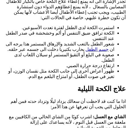
تجدر الإشارة الى انه يمنع إعطاء علاج الكحة خاص بالكبار للأطفال
المصابين بالسعال ، لأنه يمنع إعطاؤهم الدواء دون استشارة
الطبيب، ويجب تجنب إعطاء الأطفال أيضا الاعشاب لأنها يمكن
أن تكون خطرة عليهم، خاصة في الحالات التي:
استمرت الكحة لدى الطفل لفترة تعدت الأسبوعين.
الكحة ترافق ضيق التنفس أو ألم وخشخشة في صدر الطفل
عند التنفس.
شعور الطفل بالتعب الشديد والإرهاق المستمر هذا يرجه الى
ان
جسم الطفل
يحارب بكتيريا دخلت الى جسمه عبر حلقه.
صعوبة في البلع أو التقيؤ المستمر أو سيلان اللعاب لدى
الطفل.
ارتفاع درجة حرارة الصبي.
ظهور أعراض أخرى إلى جانب الكحة مثل نقسان الوزن، أو
تغير في صوت الطفل، أو امتزاج البلغم مع الدم.
علاج الكحة الليلية
اذا ما كنت قد لاحظت أن سعالك يزداد ليلًا وتزداد حدته فمن أهم
الحلول التي يجب أن تعرفها عن هذا الأمر:
الشاي مع العسل:
اشرب كوبًا من الشاي الخالي من الكافيين مع
ملعقة من العسل قبل النوم ، لأنه يساعدك على إزالة
المخاط من القصبة الهوائية.