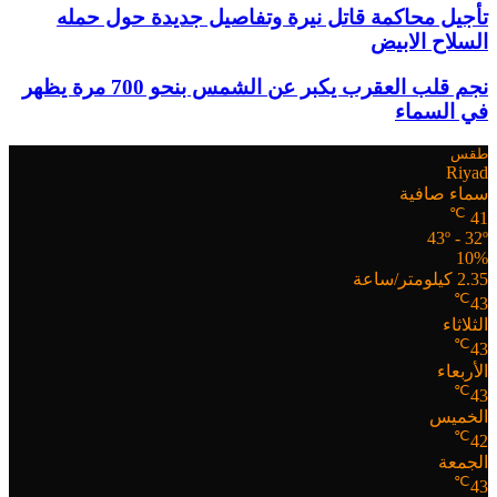
تأجيل محاكمة قاتل نيرة وتفاصيل جديدة حول حمله
السلاح الابيض
نجم قلب العقرب يكبر عن الشمس بنحو 700 مرة يظهر
في السماء
طقس
Riyad
سماء صافية
℃
41
43º - 32º
10%
2.35 كيلومتر/ساعة
℃
43
الثلاثاء
℃
43
الأربعاء
℃
43
الخميس
℃
42
الجمعة
℃
43