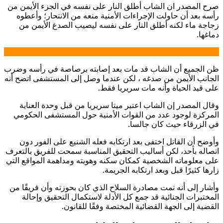
صرح المصدر ان الشاب أطلق النار على نفسه في الجزء الأيمن من
رأسه بعد أن حاولت الإجراءات الأمنية منعه من الانتحار؛ وأعطوه
زجاجة ماء لكنه أطلق النار على نفسه ليصيب الصدغ الأيمن من
دماغها.
ظن الجميع أن الشاب قد مات بعد إصابته برصاصة في رأسه وضرب
الجانب الأيمن من صدغه ، لكن عندما وصل إلى المستشفى اتضح أنه
على قيد الحياة وأنه مات سريريا فقط.
وقال المصدر إن الشاب اعتبر ميتا سريريا من قبل وحدة العناية
المركزة لوجود عدد من القوات الأمنية حول المستشفى الحكومي
في الزرقاء حيث كان جالسا.
وأوضح أن القاتل اختفى بعد ارتكابه فعله الشنيع على الفور دون
اتصاله بأحد، لكن أساليب التحقيق المناسبة سمحت للفريق بالتعرف
على معلوماته الشخصية كمكان سكنه وهويته ومداهمة المواقع التي
زارها كثيرًا قبل وبعد ارتكابه الجريمة.
وأشار إلى أنه تمت مصادرة السلاح الذي كان بحوزته وأن فريقًا من
المختبرات الجنائية قد جمع كل الأدلة لاستكمال التحقيق وإحالة
القضية إلى الجهة القضائية المختصة وفقًا للقانون.