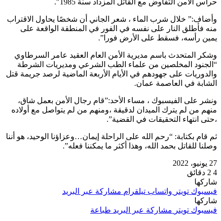
حراس الأمن التفاوض مع القاتل المزداد سنة 1985″.
وأضاف:” خلال شرب الماء ، شعر الجاني أن شخصًا يحاول الاقتراب
منه فأطلق النار على نفسه في الفور في المنطقة الواقعة على
يمين رأسه، فسقط على الأرض فورا”.
وشكر المتحدث باسم مديرية الأمن العام العقيد عامر السرطاوي
“الجنود المخلصين من علماء الطب الشرعي ومديريات الشرطة
والدوريات على جهودهم في الأيام الأربعة الماضية لرصد جريمة قتل
الشابة في العاصمة عمان.
ونشر على الفيسبوك ، مساء الأحد:”قام رجال الأمن بعمل شاق،
منهم من لم يترك الميدان لدقيقة ،ومنهم من لم يتواصل مع أولاده
،حتى انتهاء التحقيقات في القضية”.
ثم قام بكتابة: “رحم الله على الراحلة إيمان…وعزاؤنا الوحيد، هو أننا
وصلنا للقاتل بحمد الله، وهذا أكثر ما يمكننا فعله”.
27 يونيو، 2022
4
2 دقائق
شاركها
فيسبوك
تويتر
واتساب
تيلقرام
مشاركة عبر البريد
شاركها
فيسبوك
تويتر
مشاركة عبر البريد
طباعة