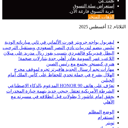
بحث عن
إستعراض سلة التسوق
عربة التسوق فارغة الآن.
الذهاب للمتجر
الثلاثاء, 12 أغسطس 2025
حصريا
ليفربول يواجه جرويتر فورت الألماني في ثاني مبارياته الودية
تيليس ينضم لتدريبات نادي النصر السعودي ويستقبل الترحيب
البطل فيديريكو فالفيردي يتسبب بفوز ريال مدريد على ميلان
اللاعب عمر السومة يغادر أهلي جدة بتنازلات ضخمة!
هنري كيسنجر يجتمع مع رئيس الصين
مهارات نجم أرسنال الجديد هافيرتز تجره لموقف محرج
الهلال يشرع في حملة تحدي للحفاظ على كأس الملك أمام
الجبلين
تعرّف على هاتف HONOR 90 المدعوم بالذكاء الاصطناعي
الشرطة الأمريكية تعتقل جيجي حديد بتهمة حيازة المخدرات
يحقق إمام عاشور 5 بطولات قبل انطلاقه في مسيرته مع
الأهلي
الوضع المظلم
انستقرام
تويتر