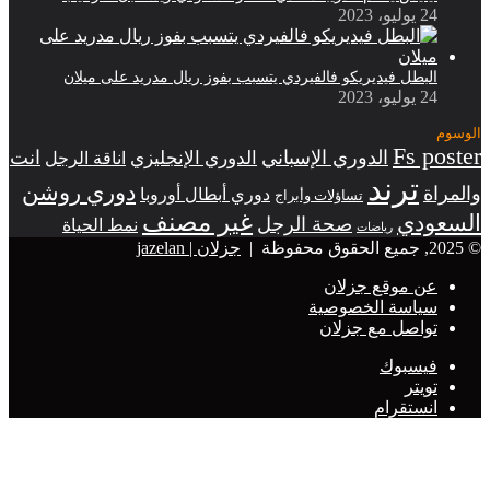
24 يوليو، 2023
البطل فيديريكو فالفيردي يتسبب بفوز ريال مدريد على ميلان
24 يوليو، 2023
الوسوم
Fs poster
الدوري الإسباني
انت
الدوري الإنجليزي
اناقة الرجل
ترند
دوري روشن
والمراة
دوري أبطال أوروبا
تساؤلات وأبراج
غير مصنف
السعودي
صحة الرجل
نمط الحياة
رياضات
© 2025, جميع الحقوق محفوظة |
جزلان | jazelan
عن موقع جزلان
سياسة الخصوصية
تواصل مع جزلان
فيسبوك
تويتر
انستقرام